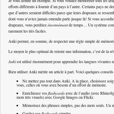
Je vous donne un exemple. Si vous vouliez mémoriser tous les dra
efforts différents à fournir d’un pays à l’autre. Certains pays ne 
que d’autres seraient difficiles parce que leurs drapeaux se resse
dont vous n’aviez jamais entendu parle jusque là! Si vous accord
drapeaux, vous perdriez
énormément
de temps… Un système comme A
rarement les très faciles.
Anki permet, en somme, de respecter une règle simple de mémoris
Le moyen le plus optimal de retenir une information, c’est de la ré
Anki
est utilisé énormément pour apprendre les langues vivantes m
Bien utiliser Anki mérite un article à part. Voici quelques consei
Ne mettez pas tout dans Anki. A la place, choisissez soig
vous, celles où vous avez besoin d’un effort de mémoire.
Enrichissez vos
flashcards
avec de l’audio (avec RhinoSpi
mots très visuels) avec Google Images ou Flickr.
Mémorisez des phrases simples, pas des mots seuls. Un mo
Gardez vos
flashcards
simples.