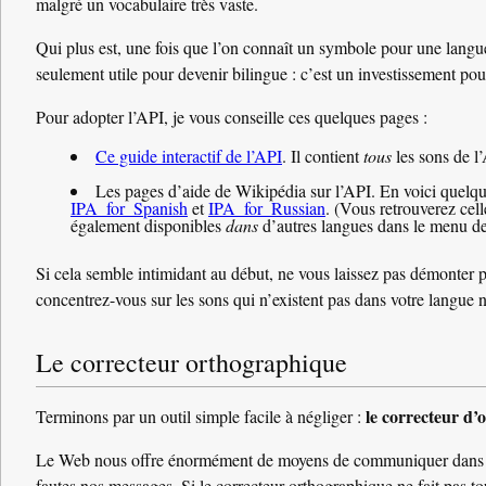
malgré un vocabulaire très vaste.
Qui plus est, une fois que l’on connaît un symbole pour une langue
seulement utile pour devenir bilingue : c’est un investissement po
Pour adopter l’API, je vous conseille ces quelques pages :
Ce guide interactif de l’API
. Il contient
tous
les sons de l
Les pages d’aide de Wikipédia sur l’API. En voici quelq
IPA_for_Spanish
et
IPA_for_Russian
. (Vous retrouverez cel
également disponibles
dans
d’autres langues dans le menu d
Si cela semble intimidant au début, ne vous laissez pas démonter p
concentrez-vous sur les sons qui n’existent pas dans votre langue 
Le correcteur orthographique
le correcteur d
Terminons par un outil simple facile à négliger :
Le Web nous offre énormément de moyens de communiquer dans les
fautes nos messages. Si le correcteur orthographique ne fait pas t