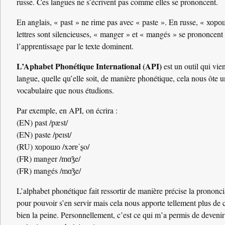
russe. Ces langues ne s’écrivent pas comme elles se prononcent.
En anglais, « past » ne rime pas avec « paste ». En russe, « х
lettres sont silencieuses, « manger » et « mangés » se prononcent p
l’apprentissage par le texte dominent.
L’Aphabet Phonétique International (API)
est un outil qui vie
langue, quelle qu’elle soit, de manière phonétique, cela nous ôte 
vocabulaire que nous étudions.
Par exemple, en API, on écrira :
(EN) past /pæst/
(EN) paste /peɪst/
(RU) хорошо /xərɐˈʂo/
(FR) manger /mɑ̃ʒe/
(FR) mangés /mɑ̃ʒe/
L’alphabet phonétique fait ressortir de manière précise la prononci
pour pouvoir s’en servir mais cela nous apporte tellement plus de 
bien la peine. Personnellement, c’est ce qui m’a permis de devenir