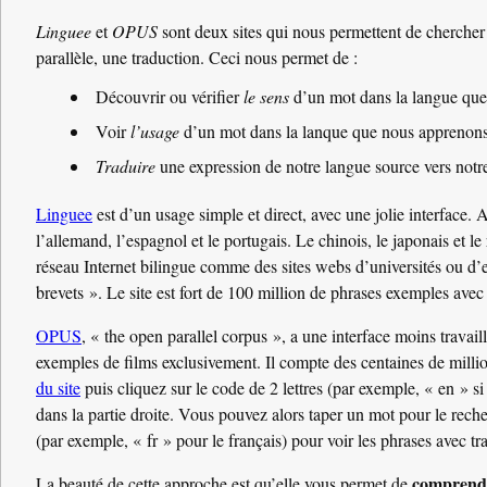
Linguee
et
OPUS
sont deux sites qui nous permettent de chercher 
parallèle, une traduction. Ceci nous permet de :
Découvrir ou vérifier
le sens
d’un mot dans la langue qu
Voir
l’usage
d’un mot dans la lanque que nous apprenon
Traduire
une expression de notre langue source vers notr
Linguee
est d’un usage simple et direct, avec une jolie interface. A
l’allemand, l’espagnol et le portugais. Le chinois, le japonais et l
réseau Internet bilingue comme des sites webs d’universités ou d’
brevets ». Le site est fort de 100 million de phrases exemples avec
OPUS
, « the open parallel corpus », a une interface moins travaill
exemples de films exclusivement. Il compte des centaines de milli
du site
puis cliquez sur le code de 2 lettres (par exemple, « en » 
dans la partie droite. Vous pouvez alors taper un mot pour le reche
(par exemple, « fr » pour le français) pour voir les phrases avec t
comprendr
La beauté de cette approche est qu’elle vous permet de